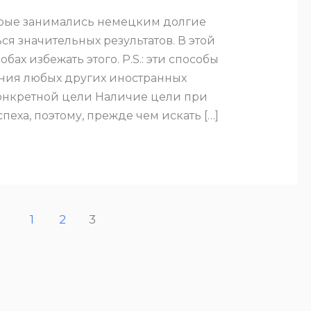
орые занимались немецким долгие
ься значительных результатов. В этой
обах избежать этого. P.S.: эти способы
ния любых других иностранных
конкретной цели Наличие цели при
пеха, поэтому, прежде чем искать […]
1
2
3