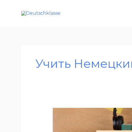
Перейти
к
содержимому
Учить Немецки