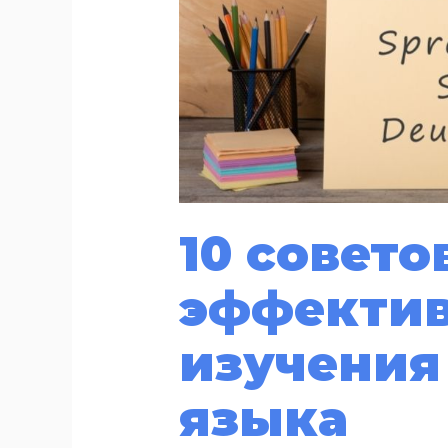
10 совето
эффектив
изучения
языка