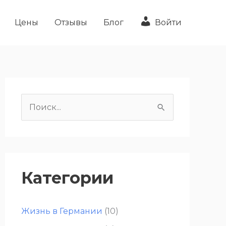
Цены
Отзывы
Блог
Войти
П
о
и
с
Категории
к
:
Жизнь в Германии
(10)