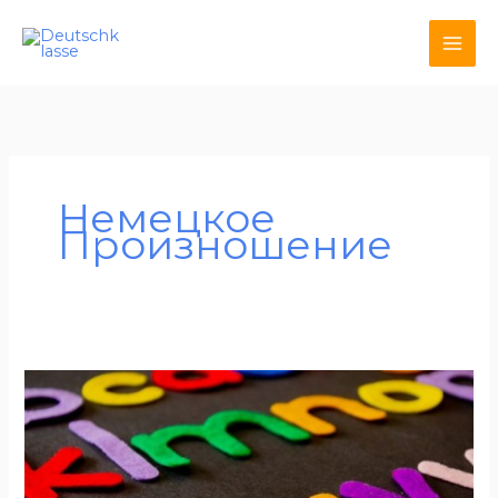
Перейти
к
содержимому
Немецкое
Произношение